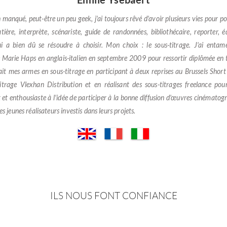
n manqué, peut-être un peu geek, j'ai toujours rêvé d'avoir plusieurs vies pour po
ière, interprète, scénariste, guide de randonnées, bibliothécaire, reporter, édit
i a bien dû se résoudre à choisir. Mon choix : le sous-titrage. J'ai enta
re Marie Haps en anglais-italien en septembre 2009 pour ressortir diplômée en 
ait mes armes en sous-titrage en participant à deux reprises au Brussels Short
itrage Vlexhan Distribution et en réalisant des sous-titrages freelance pour
et enthousiaste à l'idée de participer à la bonne diffusion d'œuvres cinématogr
es jeunes réalisateurs investis dans leurs projets.
ILS NOUS FONT CONFIANCE